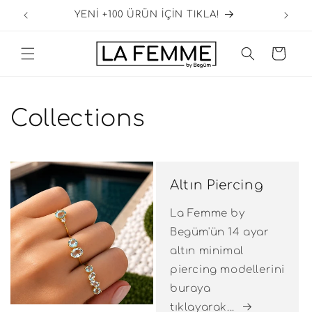
İçeriğe
3.000 TL üzeri ÜCRETSİZ KARGO
atla
Sepet
Collections
Altın Piercing
La Femme by
Begüm'ün 14 ayar
altın minimal
piercing modellerini
buraya
tıklayarak...