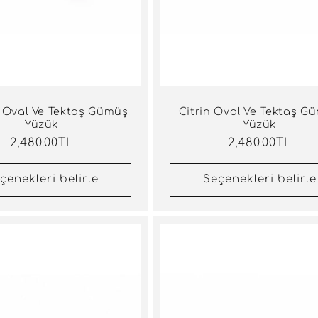
 Oval Ve Tektaş Gümüş
Citrin Oval Ve Tektaş G
Yüzük
Yüzük
Normal
2,480.00TL
Normal
2,480.00TL
fiyat
fiyat
çenekleri belirle
Seçenekleri belirle