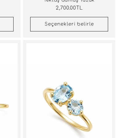
Tektaş Gümüş Yüzük
Normal
2,700.00TL
fiyat
Seçenekleri belirle