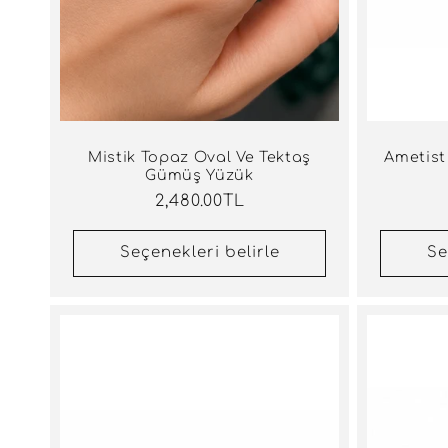
Mistik Topaz Oval Ve Tektaş
Ametist
Gümüş Yüzük
Normal
2,480.00TL
fiyat
Seçenekleri belirle
Se