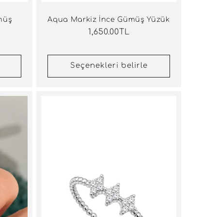
müş
Aqua Markiz İnce Gümüş Yüzük
Normal
1,650.00TL
fiyat
Seçenekleri belirle