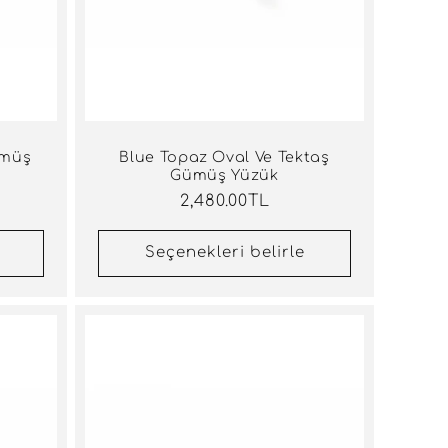
ümüş
Blue Topaz Oval Ve Tektaş
Gümüş Yüzük
Normal
2,480.00TL
fiyat
Seçenekleri belirle