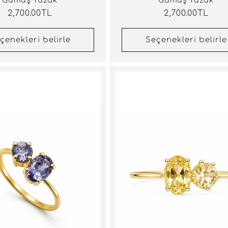
Gümüş Yüzük
Gümüş Yüzük
Normal
2,700.00TL
Normal
2,700.00TL
fiyat
fiyat
çenekleri belirle
Seçenekleri belirle