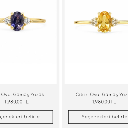
r Oval Gümüş Yüzük
Citrin Oval Gümüş Yü
Normal
1,980.00TL
Normal
1,980.00TL
fiyat
fiyat
çenekleri belirle
Seçenekleri belirle