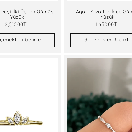
 Yeşil İki Üçgen Gümüş
Aqua Yuvarlak İnce Gü
Yüzük
Yüzük
Normal
2,310.00TL
Normal
1,650.00TL
fiyat
fiyat
çenekleri belirle
Seçenekleri belirle