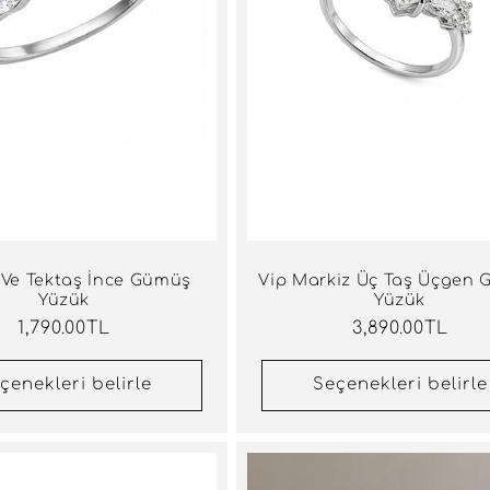
 Ve Tektaş İnce Gümüş
Vip Markiz Üç Taş Üçgen
Yüzük
Yüzük
Normal
1,790.00TL
Normal
3,890.00TL
fiyat
fiyat
çenekleri belirle
Seçenekleri belirle