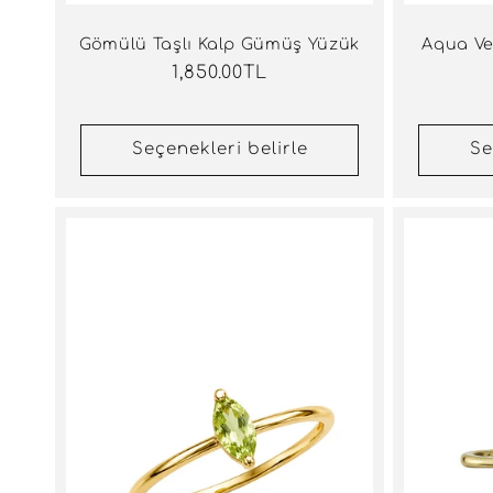
Gömülü Taşlı Kalp Gümüş Yüzük
Aqua Ve
Normal
1,850.00TL
fiyat
Seçenekleri belirle
Se