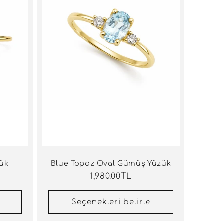
zük
Blue Topaz Oval Gümüş Yüzük
Normal
1,980.00TL
fiyat
Seçenekleri belirle