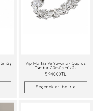
 Gümüş
Vip Markiz Ve Yuvarlak Çapraz
Tamtur Gümüş Yüzük
Normal
5,940.00TL
fiyat
Seçenekleri belirle