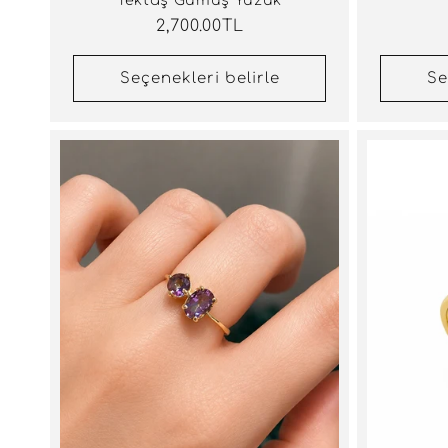
Tektaş Gümüş Yüzük
Normal
2,700.00TL
fiyat
Seçenekleri belirle
Se