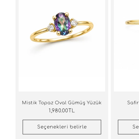
Mistik Topaz Oval Gümüş Yüzük
Safi
Normal
1,980.00TL
fiyat
Seçenekleri belirle
Se