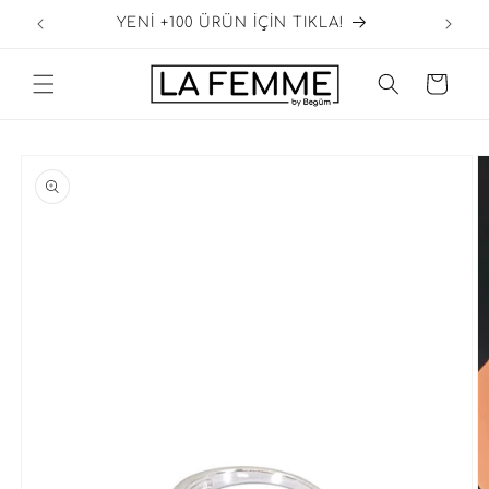
İçeriğe
GO
YENİ +100 ÜRÜN İÇİN TIKLA!
atla
Sepet
Ürün
bilgisine
atla