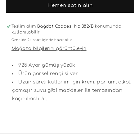
Gümüş
Gümüş
Hemen satın alın
Yüzük
Yüzük
için
için
adedi
adedi
azaltın
artırın
Teslim alım
Bağdat Caddesi No:382/B
konumunda
kullanılabilir
Genelde 24 saat içinde hazır olur
Mağaza bilgilerini görüntüleyin
925 Ayar gümüş yüzük
Ürün görsel rengi silver
Uzun süreli kullanım için krem, parfüm, alkol,
çamaşır suyu gibi maddeler ile temasından
kaçınılmalıdır.