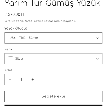
Yarım Tur Gümüş Yüzük
Normal
2,370.00TL
fiyat
Vergiler dahil.
Kargo
, ödeme sayfasında hesaplanır.
Yüzük Ölçüsü
Renk
Adet
Mini
Mini
Gömülü
Gömülü
Baget
Baget
Yarım
Yarım
Sepete ekle
Tur
Tur