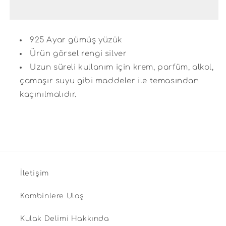
Taşlı
Taşlı
Gümüş
Gümüş
Yüzük
Yüzük
için
için
925 Ayar gümüş yüzük
adedi
adedi
azaltın
Ürün görsel rengi silver
artırın
Uzun süreli kullanım için krem, parfüm, alkol,
çamaşır suyu gibi maddeler ile temasından
kaçınılmalıdır.
İletişim
Kombinlere Ulaş
Kulak Delimi Hakkında