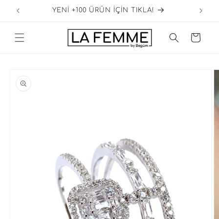
İçeriğe
GO
YENİ +100 ÜRÜN İÇİN TIKLA!
atla
Sepet
Ürün
bilgisine
atla