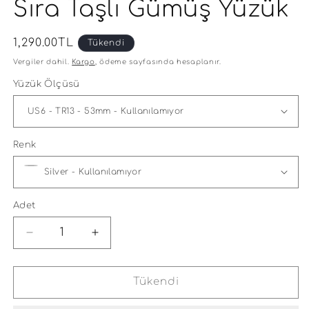
Sıra Taşlı Gümüş Yüzük
Normal
1,290.00TL
Tükendi
fiyat
Vergiler dahil.
Kargo
, ödeme sayfasında hesaplanır.
Yüzük Ölçüsü
Renk
Adet
Vip
Vip
Baget
Baget
Montür
Montür
Üç
Üç
Tükendi
Sıra
Sıra