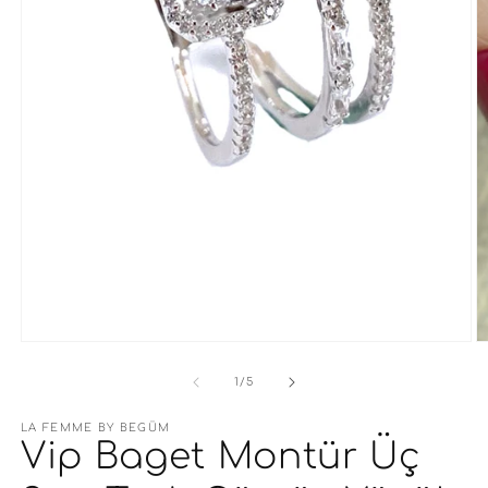
Medya
M
1
2
modda
m
/
1
/
5
oynatın
o
LA FEMME BY BEGÜM
Vip Baget Montür Üç