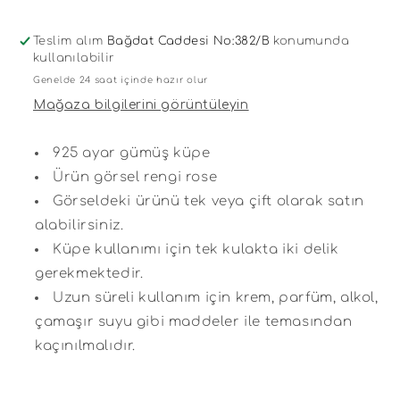
için
için
adedi
adedi
azaltın
artırın
Teslim alım
Bağdat Caddesi No:382/B
konumunda
kullanılabilir
Genelde 24 saat içinde hazır olur
Mağaza bilgilerini görüntüleyin
925 ayar gümüş küpe
Ürün görsel rengi rose
Görseldeki ürünü tek veya çift olarak satın
alabilirsiniz.
Küpe kullanımı için tek kulakta iki delik
gerekmektedir.
Uzun süreli kullanım için krem, parfüm, alkol,
çamaşır suyu gibi maddeler ile temasından
kaçınılmalıdır.