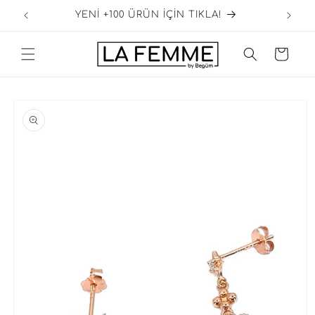
İçeriğe
GO
YENİ +100 ÜRÜN İÇİN TIKLA!
atla
Sepet
Ürün
bilgisine
atla