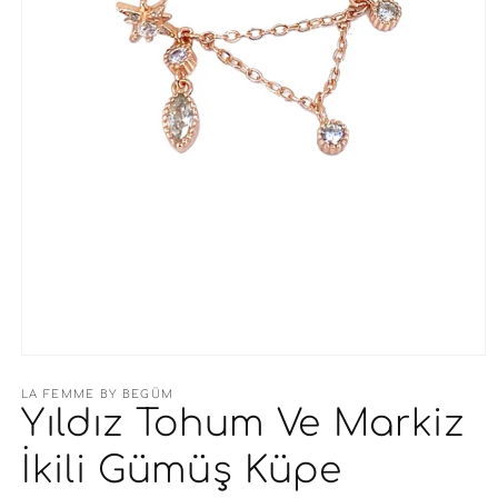
Medya
1
modda
LA FEMME BY BEGÜM
oynatın
Yıldız Tohum Ve Markiz
İkili Gümüş Küpe