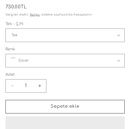
Normal
730.00TL
fiyat
Vergiler dahil.
Kargo
, ödeme sayfasında hesaplanır.
Tek - Çift
Renk
Adet
Yıldız
Yıldız
Tohum
Tohum
Ve
Ve
Markiz
Markiz
Sepete ekle
İkili
İkili
Gümüş
Gümüş
Küpe
Küpe